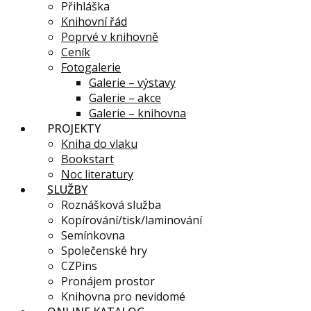
Přihláška
Knihovní řád
Poprvé v knihovně
Ceník
Fotogalerie
Galerie – výstavy
Galerie – akce
Galerie – knihovna
PROJEKTY
Kniha do vlaku
Bookstart
Noc literatury
SLUŽBY
Roznášková služba
Kopírování/tisk/laminování
Semínkovna
Společenské hry
CZPins
Pronájem prostor
Knihovna pro nevidomé