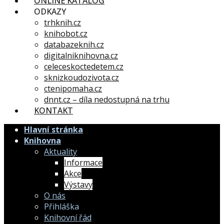
ONLINE KATALOG
ODKAZY
trhknih.cz
knihobot.cz
databazeknih.cz
digitalniknihovna.cz
celeceskoctedetem.cz
sknizkoudozivota.cz
ctenipomaha.cz
dnnt.cz – díla nedostupná na trhu
KONTAKT
Hlavní stránka
Knihovna
Aktuality
Informace
Akce
Výstavy
O nás
Přihláška
Knihovní řád