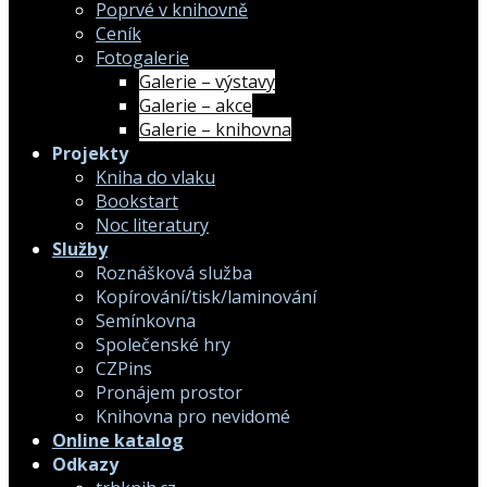
Poprvé v knihovně
Ceník
Fotogalerie
Galerie – výstavy
Galerie – akce
Galerie – knihovna
Projekty
Kniha do vlaku
Bookstart
Noc literatury
Služby
Roznášková služba
Kopírování/tisk/laminování
Semínkovna
Společenské hry
CZPins
Pronájem prostor
Knihovna pro nevidomé
Online katalog
Odkazy