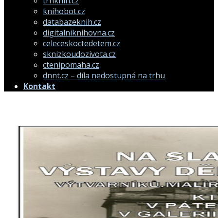
trhknih.cz
knihobot.cz
databazeknih.cz
digitalniknihovna.cz
celeceskoctedetem.cz
sknizkoudozivota.cz
ctenipomaha.cz
dnnt.cz – díla nedostupná na trhu
Kontakt