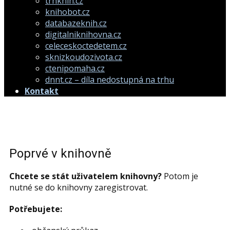
trhknih.cz
knihobot.cz
databazeknih.cz
digitalniknihovna.cz
celeceskoctedetem.cz
sknizkoudozivota.cz
ctenipomaha.cz
dnnt.cz – díla nedostupná na trhu
Kontakt
Poprvé v knihovně
Chcete se stát uživatelem knihovny?
Potom je
nutné se do knihovny zaregistrovat.
Potřebujete: