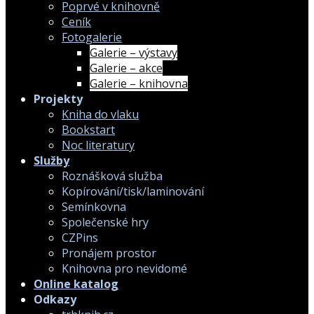
Poprvé v knihovně
Ceník
Fotogalerie
Galerie – výstavy
Galerie – akce
Galerie – knihovna
Projekty
Kniha do vlaku
Bookstart
Noc literatury
Služby
Roznášková služba
Kopírování/tisk/laminování
Semínkovna
Společenské hry
CZPins
Pronájem prostor
Knihovna pro nevidomé
Online katalog
Odkazy