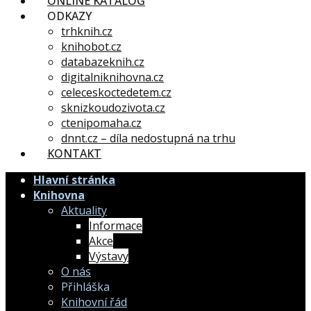
ONLINE KATALOG
ODKAZY
trhknih.cz
knihobot.cz
databazeknih.cz
digitalniknihovna.cz
celeceskoctedetem.cz
sknizkoudozivota.cz
ctenipomaha.cz
dnnt.cz – díla nedostupná na trhu
KONTAKT
Hlavní stránka
Knihovna
Aktuality
Informace
Akce
Výstavy
O nás
Přihláška
Knihovní řád