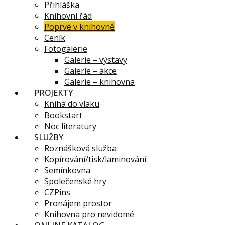
Přihláška
Knihovní řád
Poprvé v knihovně
Ceník
Fotogalerie
Galerie – výstavy
Galerie – akce
Galerie – knihovna
PROJEKTY
Kniha do vlaku
Bookstart
Noc literatury
SLUŽBY
Roznášková služba
Kopírování/tisk/laminování
Semínkovna
Společenské hry
CZPins
Pronájem prostor
Knihovna pro nevidomé