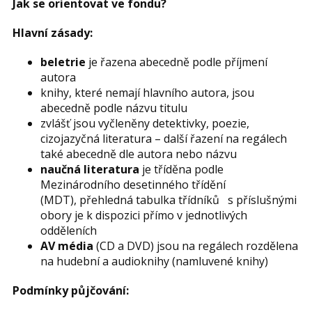
Jak se orientovat ve fondu?
Hlavní zásady:
beletrie
je řazena abecedně podle příjmení
autora
knihy, které nemají hlavního autora, jsou
abecedně podle názvu titulu
zvlášť jsou vyčleněny detektivky, poezie,
cizojazyčná literatura – další řazení na regálech
také abecedně dle autora nebo názvu
naučná literatura
je tříděna podle
Mezinárodního desetinného třídění
(MDT), přehledná tabulka třídníků s příslušnými
obory je k dispozici přímo v jednotlivých
odděleních
AV média
(CD a DVD) jsou na regálech rozdělena
na hudební a audioknihy (namluvené knihy)
Podmínky půjčování: