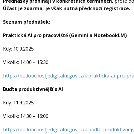
Přednášky probíhají v konkrétních termínech,
proto do
Účast je zdarma
, je však nutná předchozí registrace.
Seznam přednášek:
Praktická AI pro pracoviště (Gemini a NotebookLM)
Kdy: 10.9.2025
V kolik: 14:00 – 15:30
https://budoucnostjedigitalni.gov.cz/#prakticka-ai-pro-p
Buďte produktivnější s AI
Kdy: 11.9.2025
V kolik: 14:30 – 16:00
https://budoucnostjedigitalni.gov.cz/#budte-produktivnejs