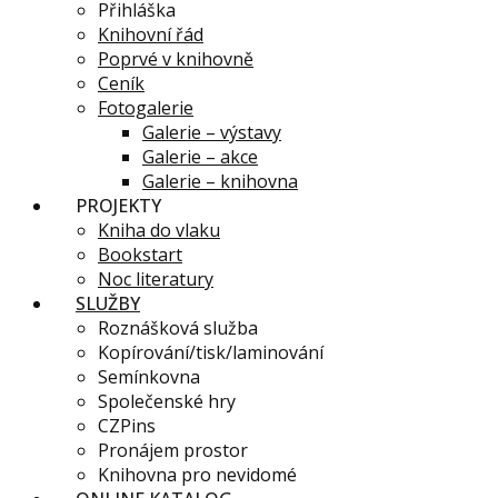
Přihláška
Knihovní řád
Poprvé v knihovně
Ceník
Fotogalerie
Galerie – výstavy
Galerie – akce
Galerie – knihovna
PROJEKTY
Kniha do vlaku
Bookstart
Noc literatury
SLUŽBY
Roznášková služba
Kopírování/tisk/laminování
Semínkovna
Společenské hry
CZPins
Pronájem prostor
Knihovna pro nevidomé