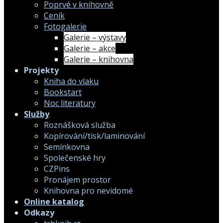
Poprvé v knihovně
Ceník
Fotogalerie
Galerie – výstavy
Galerie – akce
Galerie – knihovna
Projekty
Kniha do vlaku
Bookstart
Noc literatury
Služby
Roznášková služba
Kopírování/tisk/laminování
Semínkovna
Společenské hry
CZPins
Pronájem prostor
Knihovna pro nevidomé
Online katalog
Odkazy