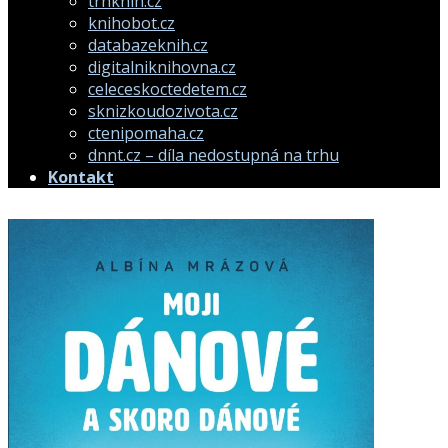
trhknih.cz
knihobot.cz
databazeknih.cz
digitalniknihovna.cz
celeceskoctedetem.cz
sknizkoudozivota.cz
ctenipomaha.cz
dnnt.cz – díla nedostupná na trhu
Kontakt