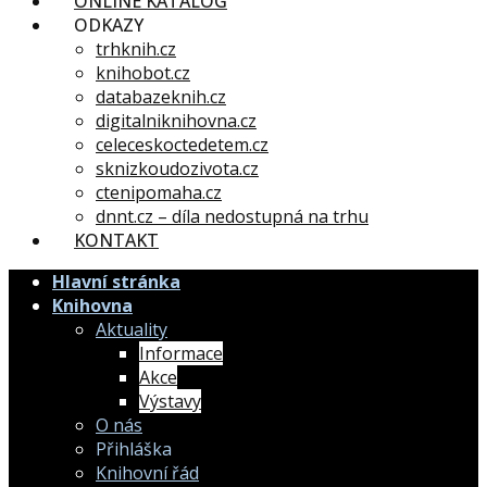
ONLINE KATALOG
ODKAZY
trhknih.cz
knihobot.cz
databazeknih.cz
digitalniknihovna.cz
celeceskoctedetem.cz
sknizkoudozivota.cz
ctenipomaha.cz
dnnt.cz – díla nedostupná na trhu
KONTAKT
Hlavní stránka
Knihovna
Aktuality
Informace
Akce
Výstavy
O nás
Přihláška
Knihovní řád