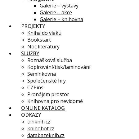
Galerie – výstavy
Galerie – akce
Galerie – knihovna
PROJEKTY
Kniha do vlaku
Bookstart
Noc literatury
SLUŽBY
Roznášková služba
Kopírování/tisk/laminování
Semínkovna
Společenské hry
CZPins
Pronájem prostor
Knihovna pro nevidomé
ONLINE KATALOG
ODKAZY
trhknih.cz
knihobot.cz
databazeknih.cz