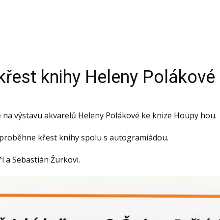
 křest knihy Heleny Poláko
 na výstavu akvarelů Heleny Polákové ke knize Houpy hou.
ě proběhne křest knihy spolu s autogramiádou.
ří a Sebastián Žurkovi.