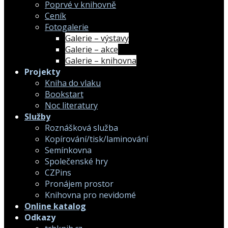
Poprvé v knihovně
Ceník
Fotogalerie
Galerie – výstavy
Galerie – akce
Galerie – knihovna
Projekty
Kniha do vlaku
Bookstart
Noc literatury
Služby
Roznášková služba
Kopírování/tisk/laminování
Semínkovna
Společenské hry
CZPins
Pronájem prostor
Knihovna pro nevidomé
Online katalog
Odkazy