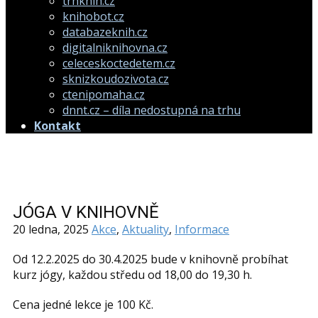
trhknih.cz
knihobot.cz
databazeknih.cz
digitalniknihovna.cz
celeceskoctedetem.cz
sknizkoudozivota.cz
ctenipomaha.cz
dnnt.cz – díla nedostupná na trhu
Kontakt
JÓGA V KNIHOVNĚ
20 ledna, 2025
Akce
,
Aktuality
,
Informace
Od 12.2.2025 do 30.4.2025 bude v knihovně probíhat
kurz jógy, každou středu od 18,00 do 19,30 h.
Cena jedné lekce je 100 Kč.