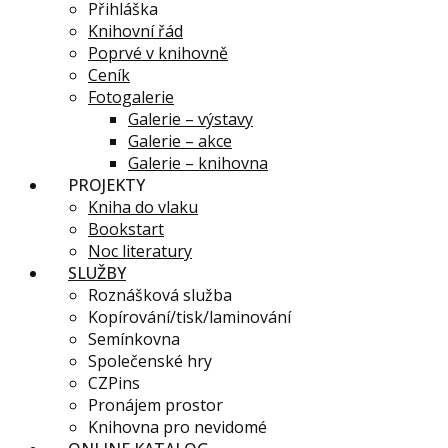
Přihláška
Knihovní řád
Poprvé v knihovně
Ceník
Fotogalerie
Galerie – výstavy
Galerie – akce
Galerie – knihovna
PROJEKTY
Kniha do vlaku
Bookstart
Noc literatury
SLUŽBY
Roznášková služba
Kopírování/tisk/laminování
Semínkovna
Společenské hry
CZPins
Pronájem prostor
Knihovna pro nevidomé