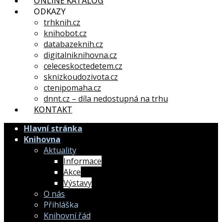
ONLINE KATALOG
ODKAZY
trhknih.cz
knihobot.cz
databazeknih.cz
digitalniknihovna.cz
celeceskoctedetem.cz
sknizkoudozivota.cz
ctenipomaha.cz
dnnt.cz – díla nedostupná na trhu
KONTAKT
Hlavní stránka
Knihovna
Aktuality
Informace
Akce
Výstavy
O nás
Přihláška
Knihovní řád